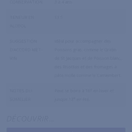
CONSERVATION
3 à 4 ans.
TENEUR EN
13.5
ALCOOL
SUGGESTION
Idéal pour accompagner des
D’ACCORD MET-
Poissons gras: comme le Gratin
VIN
de St Jacques et de Poisson blanc,
des Risottos et des fromages à
pâte molle comme le Camembert.
NOTES DU
Peut se boire à 16° en hiver et
SOMELIER
jusque 13° en été.
DÉCOUVRIR…